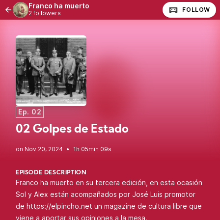
Franco ha muerto
FOLLOW
2 followers
Ep. 02
02 Golpes de Estado
•
1h 05min 09s
EPISODE DESCRIPTION
Franco ha muerto en su tercera edición, en esta ocasión
Sol y Alex están acompañados por José Luis promotor
de
https://elpincho.net
un magazine de cultura libre que
viene a aportar sus opiniones a la mesa.