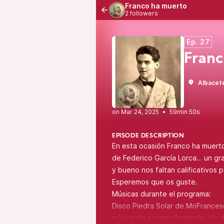
Franco ha muerto
2 followers
Ep. 27
Franc
Albacet
•
59min 50s
EPISODE DESCRIPTION
En esta ocasión Franco ha muert
de Federico García Lorca… un gran
y bueno nos faltan calificativos 
Esperemos que os guste.
Músicas durante el programa:
Disco Piedra Solar de MoFrances
música de acompañamiento. Un dis