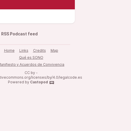
RSS Podcast feed
Home
Links
Credits
Map
Qué es SONO
anifiesto y Acuerdos de Convivencia
CC by -
ativecommons.org/licenses/by/4.0/legalcode.es
Powered by
Castopod