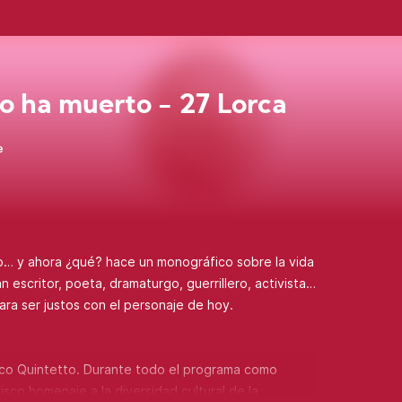
o ha muerto - 27 Lorca
e
o… y ahora ¿qué? hace un monográfico sobre la vida
 escritor, poeta, dramaturgo, guerrillero, activista…
para ser justos con el personaje de hoy.
co Quintetto. Durante todo el programa como
co homenaje a la diversidad cultural de la