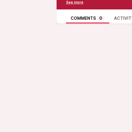
península ibérica y en el cual no
andalusí. (
https://sintomarecord
quintetto-piedra-solar
)
COMMENTS
0
ACTIVIT
Min. 04:56 La argentinita y Lorca
Min. 15:55 Marea - La ciudad de 
Min. 27:40 Leonard Cohen - Take 
Min. 54:20 Morente y Lagartija Ni
Por defecto todas nuestras canci
copyFight, pertenecen a los arti
creative commons. En el caso de
de la industria pero en estas oc
interés público de la canción u o
La trasncripción está realizada p
molestias. Esperamos poder reali