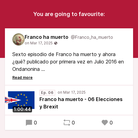
You are going to favourite:
Franco ha muerto
@Franco_ha_muerto
Sexto episodio de Franco ha muerto y ahora
¿qué? publicado por primera vez en Julio 2016 en
Ondanonina
La transcripción es automática generada con
VOSK (ia de software libre) y por favor
Ep. 06
comentad si os parece bien que esté sin revisar o
Franco ha muerto - 06 Elecciones
ya la subimos cuando esté completa... el caso es
y Brexit
1:00:44
que requiere una revisión completa del audio al
menos 2 horas de trabajo que con estos
0
0
0
programas viejos pues cuesta sacar pero
alentaría mucho sus comentarios...