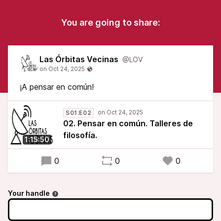
You are going to share:
Las Órbitas Vecinas
@LOV
¡A pensar en común!
S01:E02
02. Pensar en común. Talleres de
filosofía.
1:15:50
0
0
0
Your handle