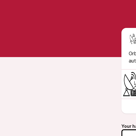
Orb
aut
1
Your h