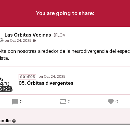
You are going to share:
Las Órbitas Vecinas
@LOV
ita con nosotras alrededor de la neurodivergencia del espec
ista.
S01:E05
05. Órbitas divergentes
:31:22
0
0
0
andle