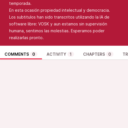
temporada.
En esta ocasión propiedad intelectual y democracia.
Los subtitulos han sido transcritos utilizando la IA de
software libre: VOSK y aun estamos sin supervisión
humana, sentimos las molestias. Esperamos poder
realizarlas pronto.
COMMENTS
0
ACTIVITY
1
CHAPTERS
0
TR