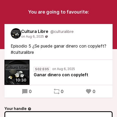
You are going to favourite:
Cultura Libre
@culturalibre
Episodio 5 ¿Se puede ganar dinero con copyleft?
#culturalibre
S02:E05
Ganar dinero con copyleft
10:30
0
0
0
Your handle