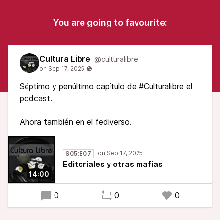
You are going to favourite:
Cultura Libre
@culturalibre
Séptimo y penúltimo capítulo de #Culturalibre el
podcast.
Ahora también en el fediverso.
S05:E07
Editoriales y otras mafias
14:00
0
0
0