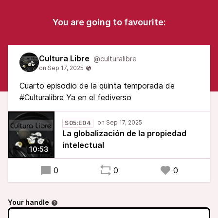
You are going to favourite:
Cultura Libre
@culturalibre
Cuarto episodio de la quinta temporada de
#Culturalibre Ya en el fediverso
S05:E04
La globalización de la propiedad
intelectual
10:53
0
0
0
Your handle