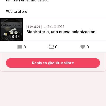
también en el fediverso.
#Culturalibre
S04:E05
Biopiratería, una nueva colonización
9:54
0
0
0
Reply to @culturalibre