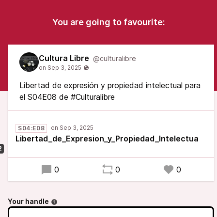
You are going to favourite:
Cultura Libre
@culturalibre
Libertad de expresión y propiedad intelectual para
el S04E08 de #Culturalibre
S04:E08
Libertad_de_Expresion_y_Propiedad_Intelectua
2
0
0
0
Your handle