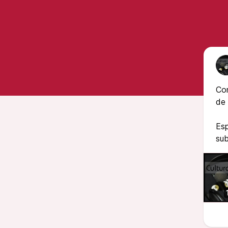
Co
de 
Esp
sub