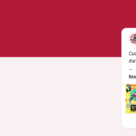
Cua
dur
Un 
Ah
1