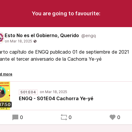
You are going to favourite:
Esto No es el Gobierno, Querido
@engq
rto capítulo de ENGQ publicado 01 de septiembre de 2021
ante el tercer aniversario de la Cachorra Ye-yé
poco de activismo callejero o resistencia en bares..
í quedó
S01:E04
ENGQ - S01E04 Cachorra Ye-yé
:17:50
0
0
0