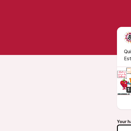
Qui
Est
1
Your h