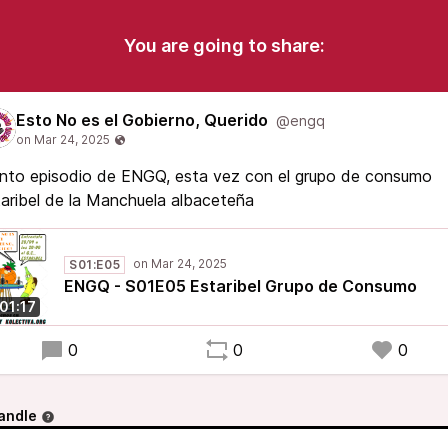
You are going to share:
Esto No es el Gobierno, Querido
@engq
nto episodio de ENGQ, esta vez con el grupo de consumo
aribel de la Manchuela albaceteña
S01:E05
ENGQ - S01E05 Estaribel Grupo de Consumo
:01:17
0
0
0
andle