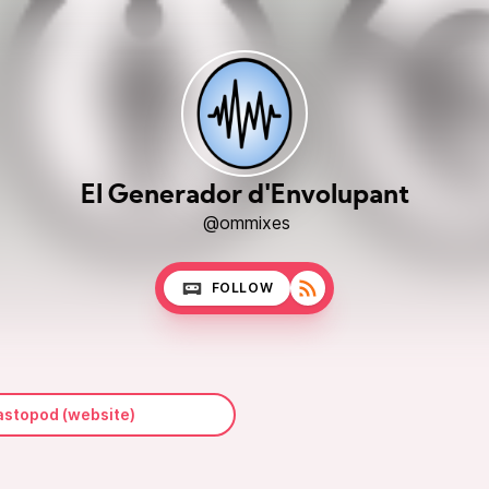
El Generador d'Envolupant
@ommixes
FOLLOW
stopod (website)