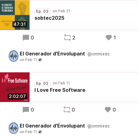
Ep. 03
sobtec2025
47:31
0
2
1
El Generador d'Envolupant
@ommixes
Ep. 02
I Love Free Software
2:02:07
0
0
0
El Generador d'Envolupant
@ommixes