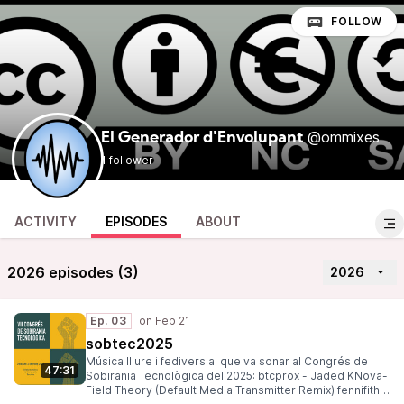
FOLLOW
@ommixes
El Generador d'Envolupant
1 follower
ACTIVITY
EPISODES
ABOUT
2026 episodes (3)
2026
Ep. 03
sobtec2025
Música lliure i fediversial que va sonar al Congrés de
47:31
Sobirania Tecnològica del 2025: btcprox - Jaded KNova-
Field Theory (Default Media Transmitter Remix) fennifith -