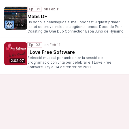
Pulse Warp Machine unfa - Memory TWUNI - Into Waves
Ricky a.k.a. Impulso Bioeléctrico - Eram icaria36 - Es el
Ep. 01
Fediverso craque - Dubnbud Sotabosc - DUBsert
(Desert dub version) ft. Adala & Rovník Records 徒 Setto
Mobs DF
セット - Darkweb
Us dono la benvinguda al meu podcast! Aquest primer
11:07
tastet de prova inclou el següents temes: Deed de Point
Coasting de One Dub Connection Baba Juno de Hynamo
Ep. 02
I Love Free Software
Selecció musical per ambientar la sessió de
2:02:07
programació conjunta per celebrar el I Love Free
Software Day el 14 de febrer de 2021