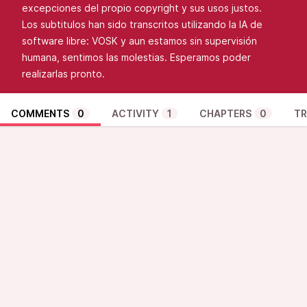
excepciones del propio copyright y sus usos justos.
Los subtitulos han sido transcritos utilizando la IA de
software libre: VOSK y aun estamos sin supervisión
humana, sentimos las molestias. Esperamos poder
realizarlas pronto.
COMMENTS
0
ACTIVITY
1
CHAPTERS
0
TR