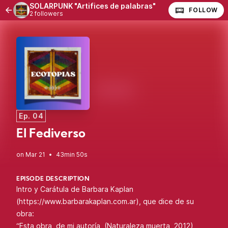
SOLARPUNK "Artifices de palabras"
FOLLOW
2 followers
Ep. 04
El Fediverso
•
43min 50s
EPISODE DESCRIPTION
Intro y Carátula de Barbara Kaplan
(
https://www.barbarakaplan.com.ar
), que dice de su
obra:
“Esta obra, de mi autoría, (Naturaleza muerta, 2012)