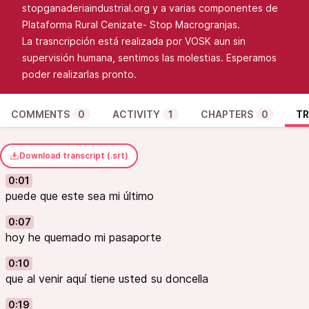
stopganaderiaindustrial.org y a varias componentes de
Plataforma Rural Cenizate- Stop Macrogranjas.
La trasncripción está realizada por VOSK aun sin
supervisión humana, sentimos las molestias. Esperamos
poder realizarlas pronto.
COMMENTS
0
ACTIVITY
1
CHAPTERS
0
TR
Download transcript (.srt)
0:01
puede que este sea mi último
0:07
hoy he quemado mi pasaporte
0:10
que al venir aquí tiene usted su doncella
0:19