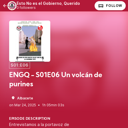
Esto No es el Gobierno, Querido
FOLLOW
0 followers
S01:E06
ENGQ - S01E06 Un volcán de
purines
Albacete
•
1h 05min 03s
EPISODE DESCRIPTION
Entrevistamos a la portavoz de