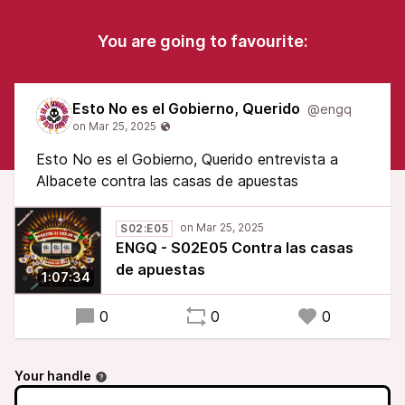
You are going to favourite:
Esto No es el Gobierno, Querido
@engq
Esto No es el Gobierno, Querido entrevista a
Albacete contra las casas de apuestas
S02:E05
ENGQ - S02E05 Contra las casas
de apuestas
1:07:34
0
0
0
Your handle