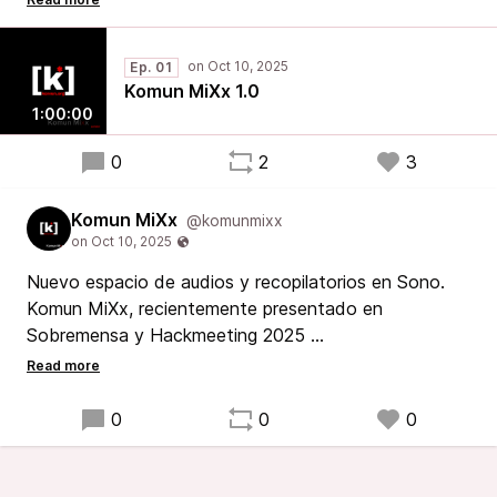
Si queréis copias descargarse las fuentes o pedirlas
en info@komun.org
Ep. 01
Komun MiXx 1.0
1:00:00
0
2
3
Komun MiXx
@komunmixx
Nuevo espacio de audios y recopilatorios en Sono.
Komun MiXx, recientemente presentado en
Sobremensa y Hackmeeting 2025
Para que la revolución pueda ser bailada.
0
0
0