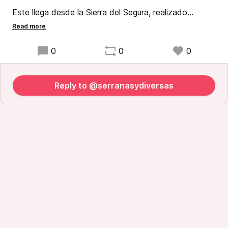
Este llega desde la Sierra del Segura, realizado
gracias al Centro de la Mujer de Molinicos.
"Dedicado a todas esas personas que por diferentes
0
0
0
aspectos de su identidad viven en desventaja y
sufren discriminaciones"
Reply to @serranasydiversas