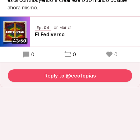
esta contribuyendo a crear ese otro mundo posible
ahora mismo.
Ep. 04
El Fediverso
43:50
0
0
0
Reply to @ecotopias