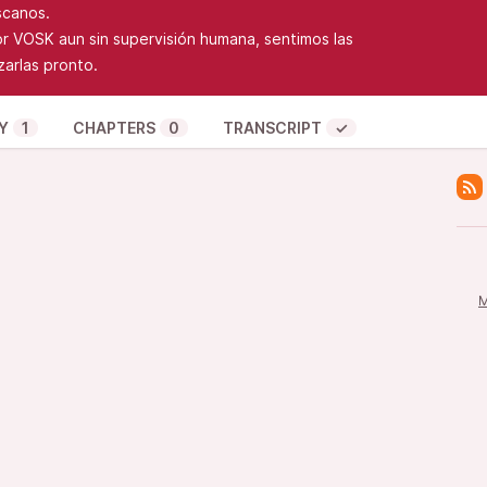
scanos.
or VOSK aun sin supervisión humana, sentimos las
zarlas pronto.
Y
1
CHAPTERS
0
TRANSCRIPT
✓
M