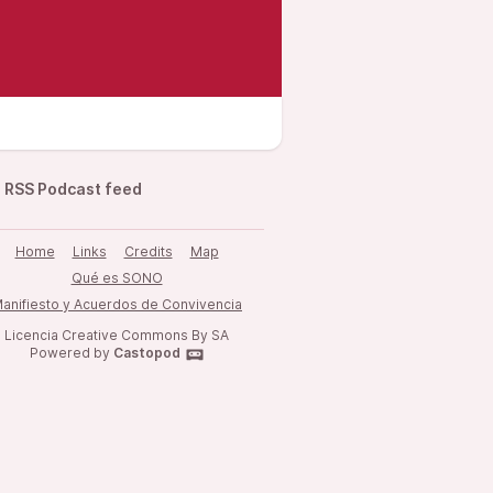
RSS Podcast feed
Home
Links
Credits
Map
Qué es SONO
anifiesto y Acuerdos de Convivencia
Licencia Creative Commons By SA
Powered by
Castopod