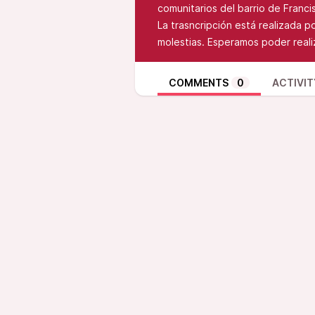
comunitarios del barrio de Franci
La trasncripción está realizada p
molestias. Esperamos poder reali
COMMENTS
0
ACTIVIT