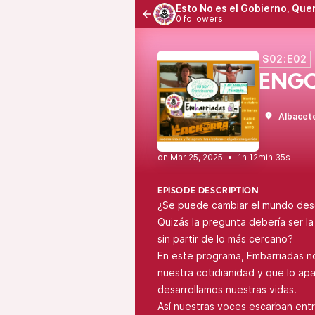
Esto No es el Gobierno, Que
0 followers
S02:E02
ENGQ
Albacet
•
1h 12min 35s
EPISODE DESCRIPTION
¿Se puede cambiar el mundo des
Quizás la pregunta debería ser l
sin partir de lo más cercano?
En este programa, Embarriadas n
nuestra cotidianidad y que lo a
desarrollamos nuestras vidas.
Así nuestras voces escarban entre