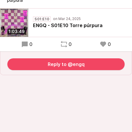
púrpura
S01:E10
ENGQ - S01E10 Torre púrpura
1:03:49
0
0
0
Reply to @engq